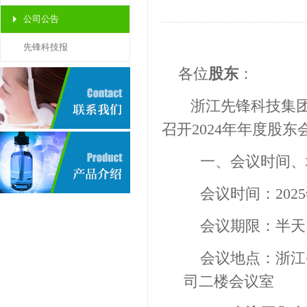
公司公告
先锋科技报
各位
股东
：
浙江先锋科技
集
召
开
202
4
年年度股东
一、会议时间、
会
议时
间：
202
5
会议期限：半天
会议地点：
浙江
司二楼会议室